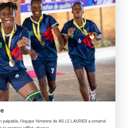
re
n palpable, l’équipe féminine de AS LE LAURIER a entamé