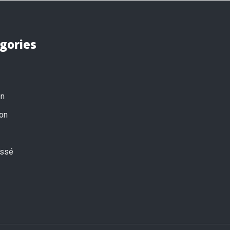
gories
on
on
assé