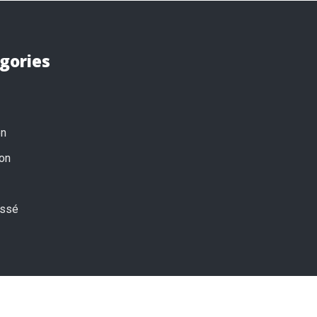
gories
on
on
assé