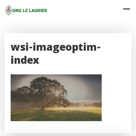
Skip
to
content
wsi-imageoptim-
index