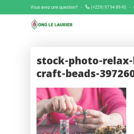
Skip
Vous avez une question?
(+229) 97 94 89 45
to
content
stock-photo-relax
craft-beads-39726