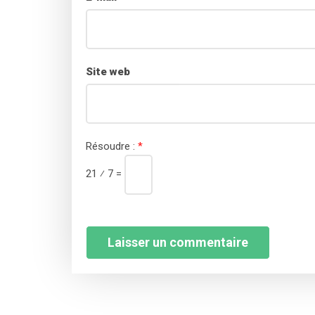
Site web
Résoudre :
*
21 ⁄ 7 =