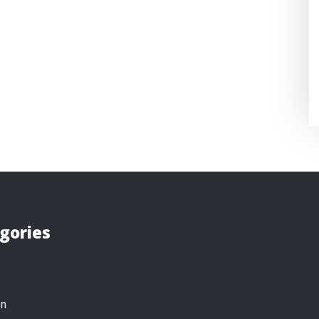
gories
on