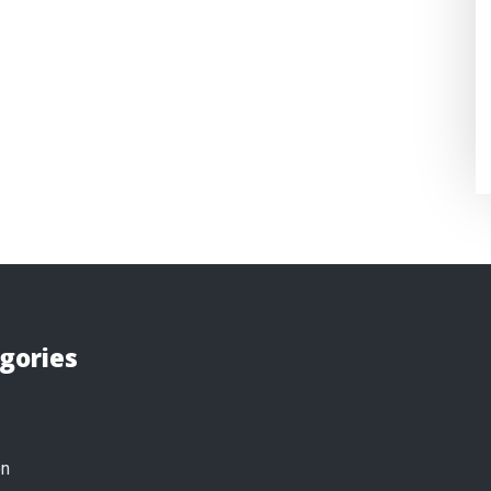
gories
on