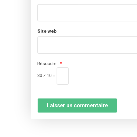
Site web
Résoudre :
*
30 ⁄ 10 =