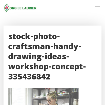
Skip
to
content
stock-photo-
craftsman-handy-
drawing-ideas-
workshop-concept-
335436842