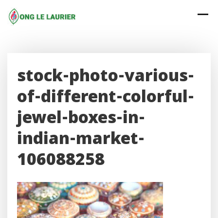
Skip
to
content
stock-photo-various-
of-different-colorful-
jewel-boxes-in-
indian-market-
106088258