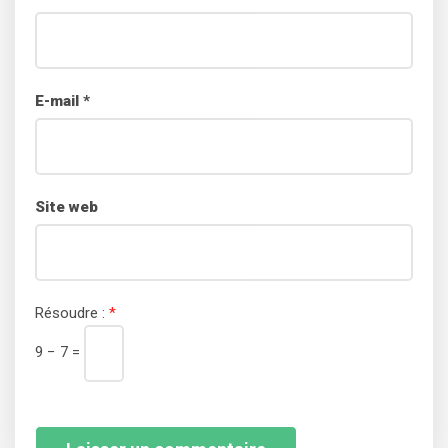
E-mail
*
Site web
Résoudre :
*
9 − 7 =