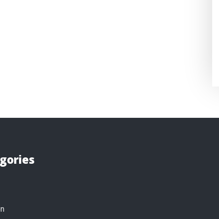
gories
on