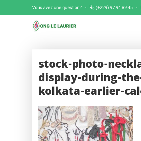
Skip
Vous avez une question?
(+229) 97 94 89 45
to
content
stock-photo-neckla
display-during-the-
kolkata-earlier-ca