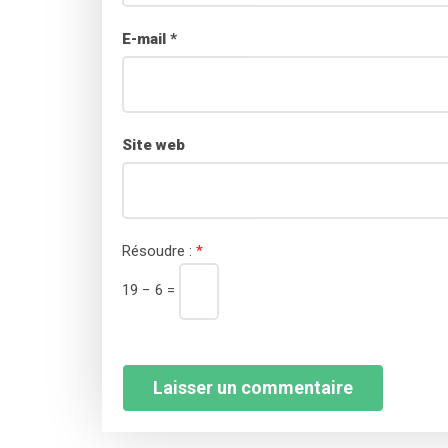
E-mail
*
Site web
Résoudre :
*
19 − 6 =