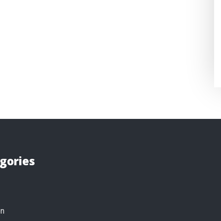
gories
on