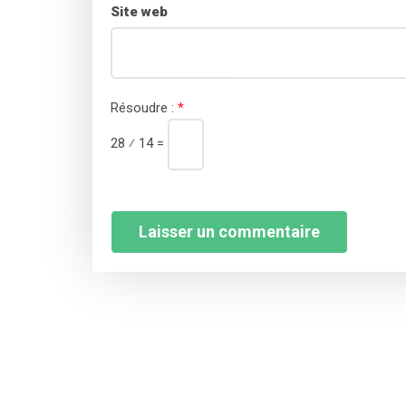
Site web
Résoudre :
*
28 ⁄ 14 =