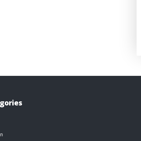
gories
on