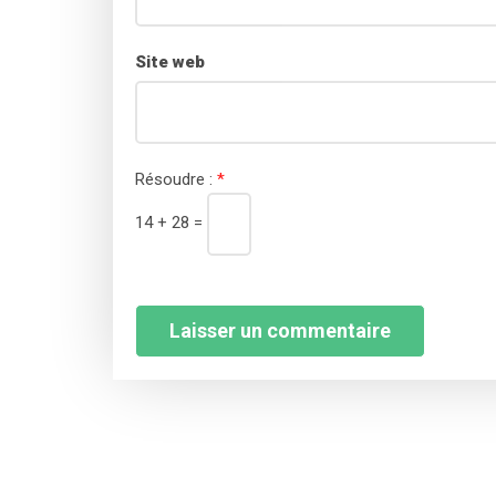
Site web
Résoudre :
*
14 + 28 =