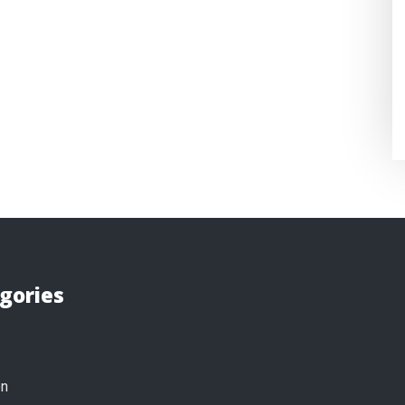
gories
on