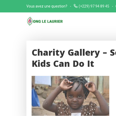
Skip
Vous avez une question?
(+229) 97 94 89 45
to
content
Charity Gallery – 
Kids Can Do It