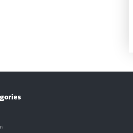
gories
on