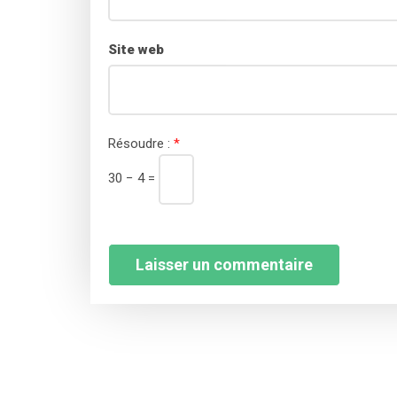
Site web
Résoudre :
*
30 − 4 =