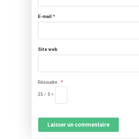
E-mail
*
Site web
Résoudre :
*
25 ⁄ 5 =