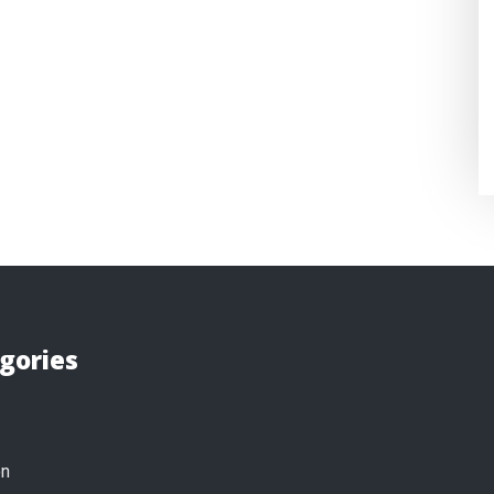
gories
on