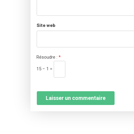
Site web
Résoudre :
*
15 − 1 =