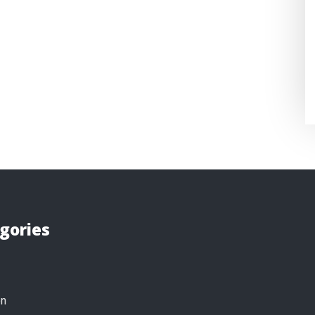
gories
on