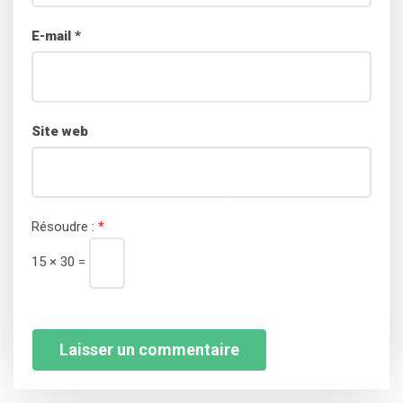
E-mail
*
Site web
Résoudre :
*
15 × 30 =