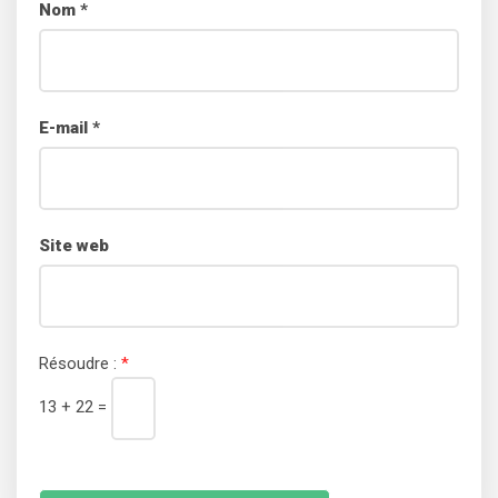
Nom
*
E-mail
*
Site web
Résoudre :
*
13 + 22 =