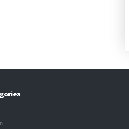
gories
on