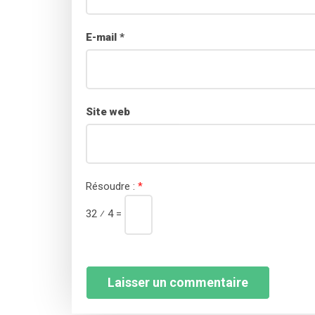
E-mail
*
Site web
Résoudre :
*
32 ⁄ 4 =