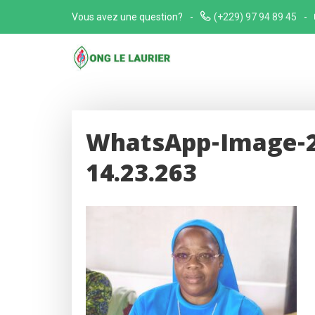
Skip
Vous avez une question?
(+229) 97 94 89 45
to
content
WhatsApp-Image-2
14.23.263