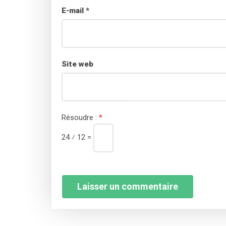
E-mail
*
Site web
Résoudre :
*
24 ⁄ 12 =