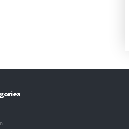
gories
on