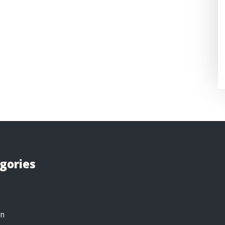
gories
on