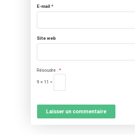
E-mail
*
Site web
Résoudre :
*
9 × 11 =