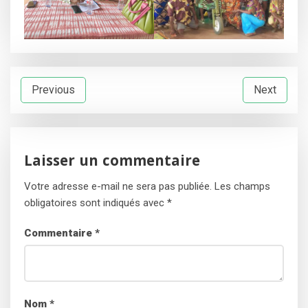
Navigation
Previous
Next
de
l’article
Laisser un commentaire
Votre adresse e-mail ne sera pas publiée.
Les champs
obligatoires sont indiqués avec
*
Commentaire
*
Nom
*