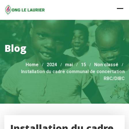
Skip
to
content
Blog
Home
2024
mai
15
Non classé
Installation du cadre communal de concertation
RBC/DIBC