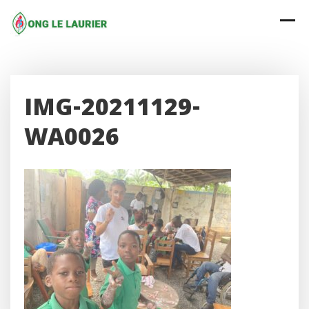
Skip
to
content
IMG-20211129-
WA0026