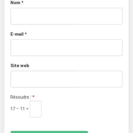
Nom
*
E-mail
*
Site web
Résoudre :
*
17 − 11 =