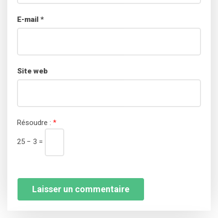
E-mail
*
Site web
Résoudre :
*
25 − 3 =