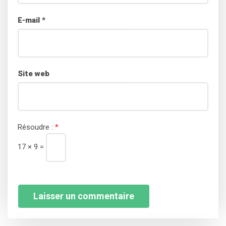
E-mail
*
Site web
Résoudre :
*
17 × 9 =