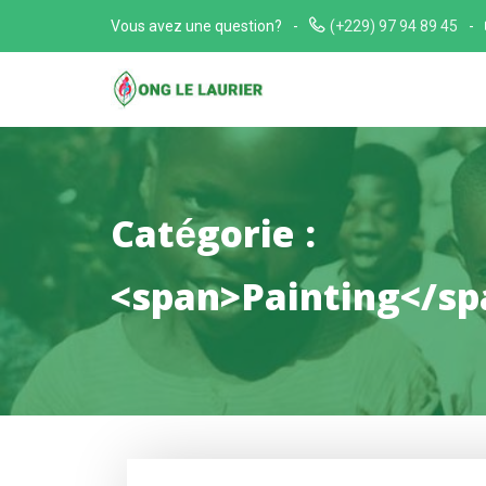
Skip
Vous avez une question?
(+229) 97 94 89 45
to
content
Catégorie :
<span>Painting</sp