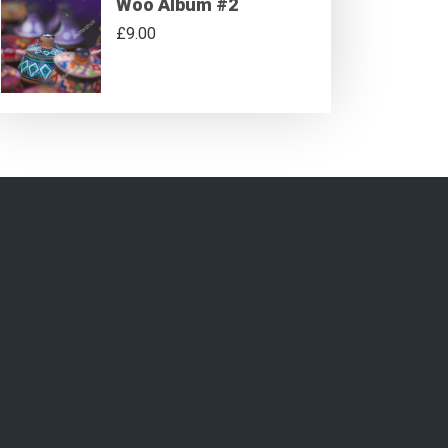
Woo Album #2
£
9.00