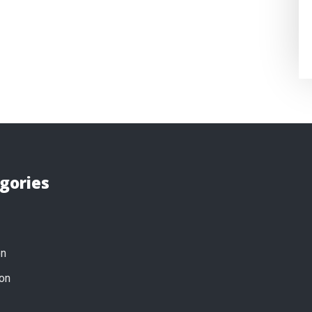
gories
on
on