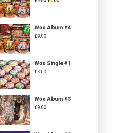
£
3.00
£
2.00
Woo Album #4
£
9.00
Woo Single #1
£
3.00
Woo Album #3
£
9.00