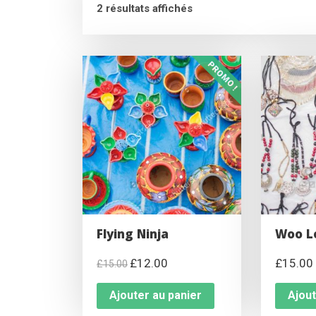
2 résultats affichés
PROMO !
Flying Ninja
Woo L
£
12.00
£
15.00
£
15.00
Ajouter au panier
Ajout