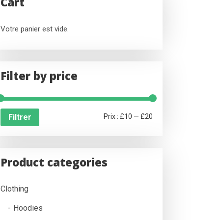
Cart
Votre panier est vide.
Filter by price
Prix
Prix
Filtrer
Prix :
£10
—
£20
min
max
Product categories
Clothing
Hoodies