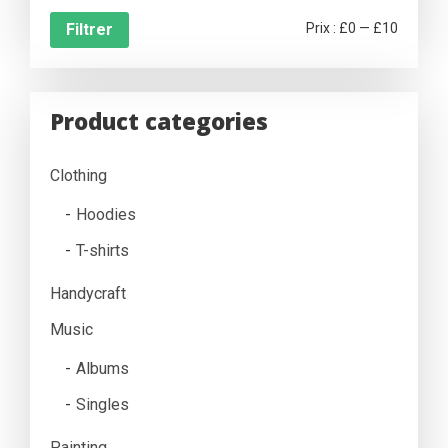
Prix
Prix
Filtrer
Prix :
£0
—
£10
min
max
Product categories
Clothing
Hoodies
T-shirts
Handycraft
Music
Albums
Singles
Painting