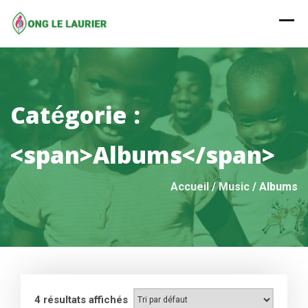
Skip
to
content
Catégorie :
<span>Albums</span>
Accueil
/
Music
/ Albums
4 résultats affichés