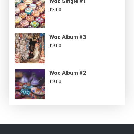
Woo Single #1
£
3.00
Woo Album #3
£
9.00
Woo Album #2
£
9.00