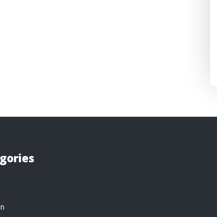
gories
on