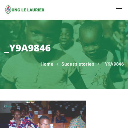
Skip
to
content
_Y9A9846
Home
Sucess stories
_Y9A9846