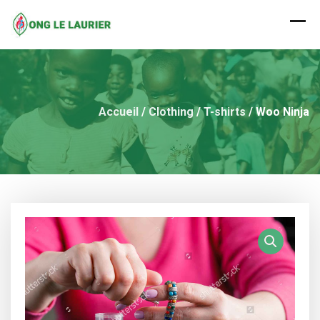
Skip
to
content
Accueil
/
Clothing
/
T-shirts
/ Woo Ninja