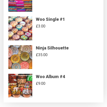
Woo Single #1
£
3.00
Ninja Silhouette
£
35.00
Woo Album #4
£
9.00