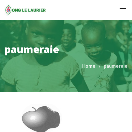
Skip
to
content
paumeraie
Home
paumeraie