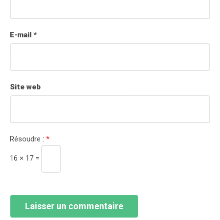
E-mail
*
Site web
Résoudre :
*
16 × 17 =