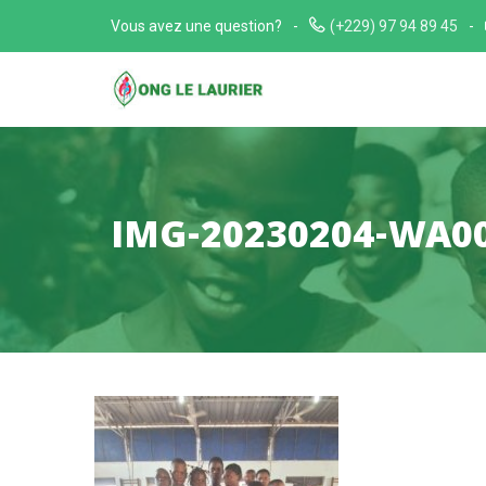
Skip
Vous avez une question?
(+229) 97 94 89 45
to
content
IMG-20230204-WA0