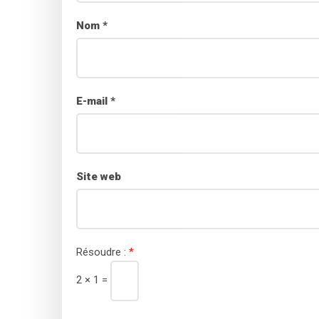
Nom
*
E-mail
*
Site web
Résoudre :
*
2 × 1 =