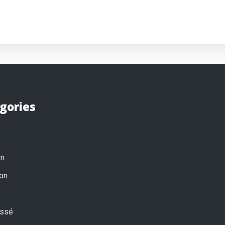
gories
on
on
assé