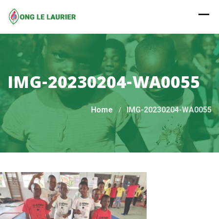
Skip
to
content
IMG-20230204-WA0055
Home
IMG-20230204-WA0055