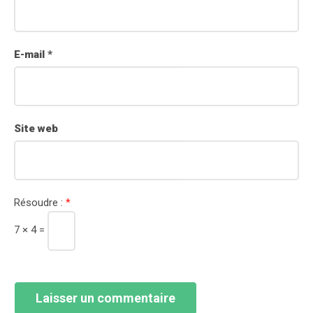
E-mail
*
Site web
Résoudre :
*
7 × 4 =