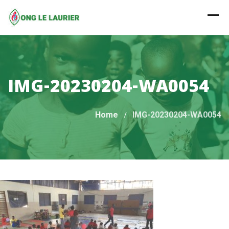
Skip
to
content
IMG-20230204-WA0054
Home
IMG-20230204-WA0054