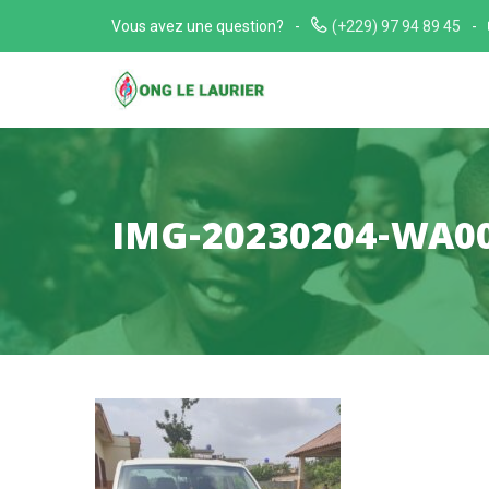
Skip
Vous avez une question?
(+229) 97 94 89 45
to
content
IMG-20230204-WA0