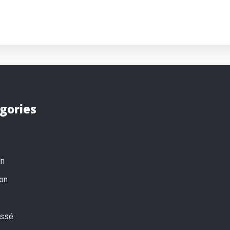
gories
on
on
assé