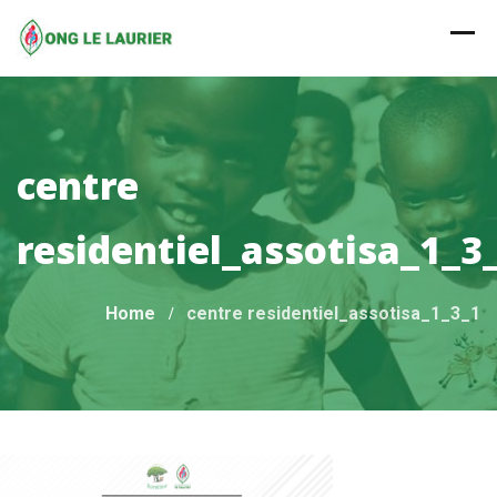
Skip
to
content
centre
residentiel_assotisa_1_3
Home
centre residentiel_assotisa_1_3_1