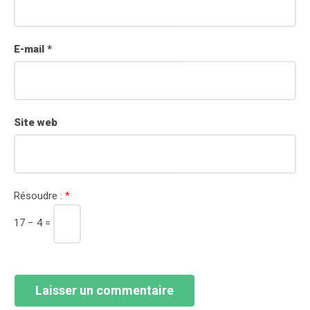
E-mail
*
Site web
Résoudre :
*
17 − 4 =