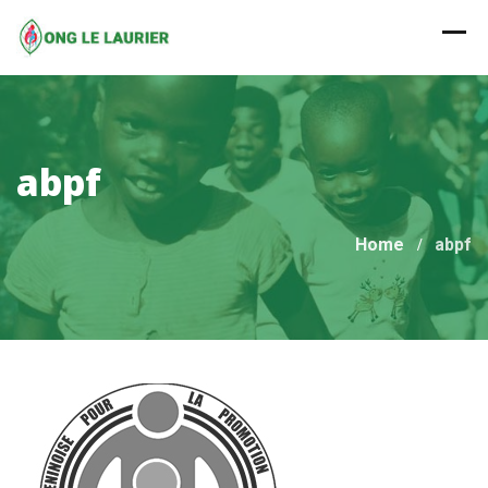
Skip
to
content
abpf
Home
abpf