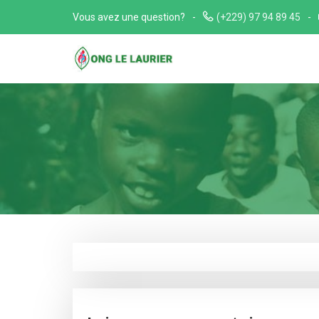
Skip
Vous avez une question?
(+229) 97 94 89 45
to
content