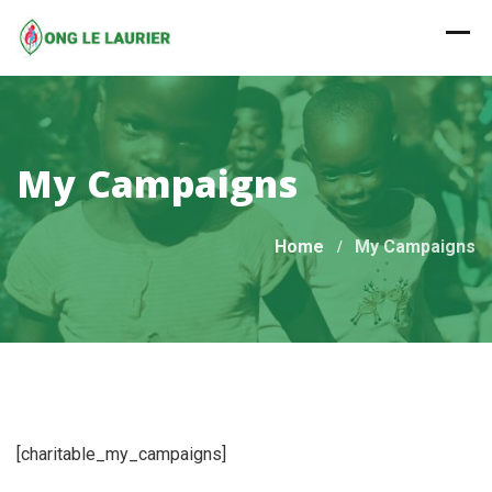
Skip
to
content
My Campaigns
Home
My Campaigns
[charitable_my_campaigns]