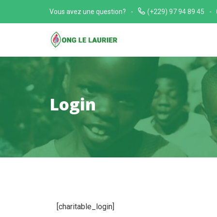
Skip
Vous avez une question?
(+229) 97 94 89 45
to
content
Login
[charitable_login]