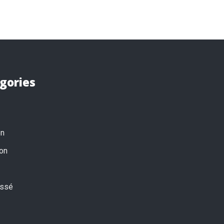
gories
on
on
assé