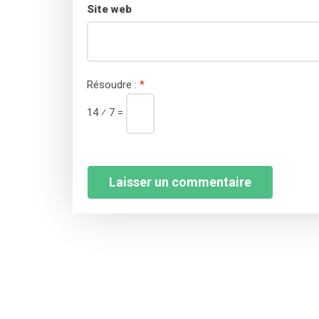
Site web
Résoudre :
*
14 ⁄ 7 =