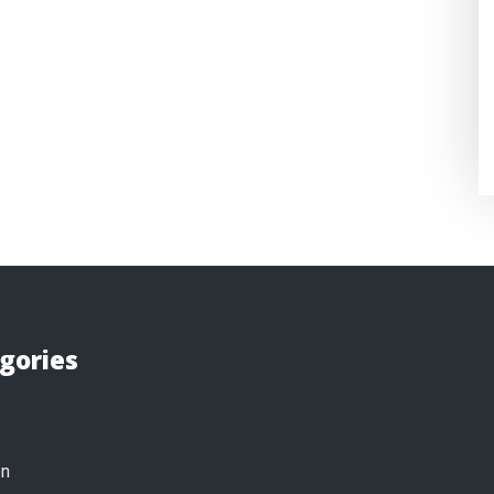
gories
on